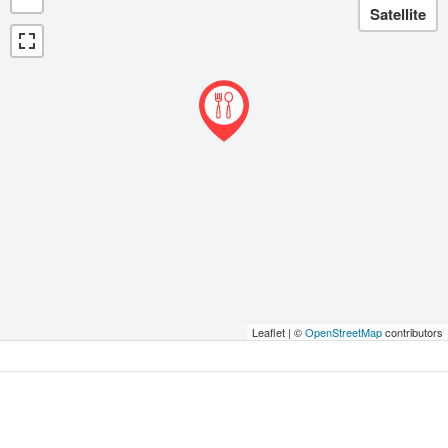
Leaflet | ©
OpenStreetMap
contributors