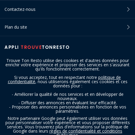
Contactez-nous
Plan du site
APPLI
TROUVE
TONRESTO
Trouve Ton Resto utilise des cookies et d'autres données pour
enrichir votre expérience et proposer des services en s'assurant
qu'ils fonctionnent correctement.
Si vous acceptez, tout en respectant notre
politique de
confidentialité
, nous utiliserons également ces cookies et ces
SUIVEZ-NOUS
données pour :
- Améliorer la qualité de nos services et en développer de
nouveaux.
- Diffuser des annonces en évaluant leur efficacité.
- Proposer des annonces personnalisées en fonction de vos
paramètres.
Notre partenaire Google peut également utiliser vos données
pour personnaliser votre expérience et vous proposer différents
services. Vous trouverez plus d'informations sur la politique de
Copyright © 2016 - 2026 trouvetonresto.be ‐ Tous droits réservés | JDC
Google dans leurs
règles de confidentialité et conditions