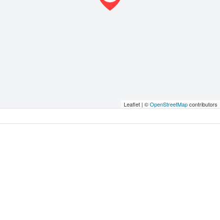
Leaflet | ©
OpenStreetMap
contributors