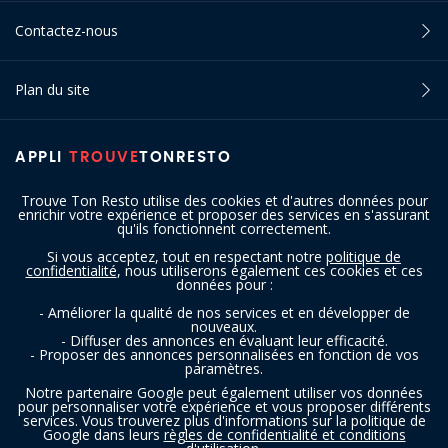
Contactez-nous
Plan du site
APPLI
TROUVE
TONRESTO
Trouve Ton Resto utilise des cookies et d'autres données pour
enrichir votre expérience et proposer des services en s'assurant
qu'ils fonctionnent correctement.
Si vous acceptez, tout en respectant notre
politique de
confidentialité
, nous utiliserons également ces cookies et ces
SUIVEZ-NOUS
données pour :
- Améliorer la qualité de nos services et en développer de
nouveaux.
- Diffuser des annonces en évaluant leur efficacité.
- Proposer des annonces personnalisées en fonction de vos
paramètres.
Notre partenaire Google peut également utiliser vos données
pour personnaliser votre expérience et vous proposer différents
services. Vous trouverez plus d'informations sur la politique de
Copyright © 2016 - 2026 trouvetonresto.be ‐ Tous droits réservés | JDC
Google dans leurs
règles de confidentialité et conditions