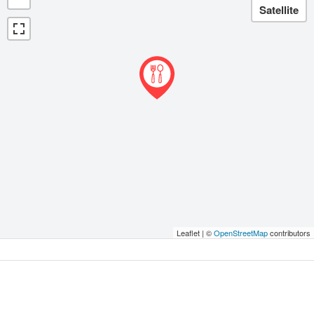
Leaflet | ©
OpenStreetMap
contributors