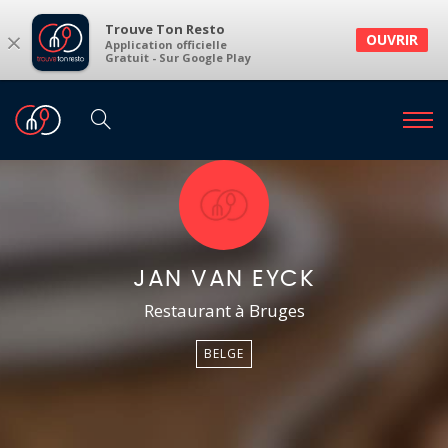
Trouve Ton Resto
×
OUVRIR
Application officielle
Gratuit - Sur Google Play
JAN VAN EYCK
Restaurant à Bruges
BELGE