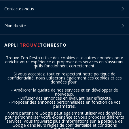
Contactez-nous
Plan du site
APPLI
TROUVE
TONRESTO
Trouve Ton Resto utilise des cookies et d'autres données pour
enrichir votre expérience et proposer des services en s'assurant
qu'ils fonctionnent correctement.
Si vous acceptez, tout en respectant notre
politique de
confidentialité
, nous utiliserons également ces cookies et ces
SUIVEZ-NOUS
données pour :
- Améliorer la qualité de nos services et en développer de
nouveaux.
- Diffuser des annonces en évaluant leur efficacité.
- Proposer des annonces personnalisées en fonction de vos
paramètres.
Notre partenaire Google peut également utiliser vos données
pour personnaliser votre expérience et vous proposer différents
services. Vous trouverez plus d'informations sur la politique de
Copyright © 2016 - 2026 trouvetonresto.be ‐ Tous droits réservés | JDC
Google dans leurs
règles de confidentialité et conditions