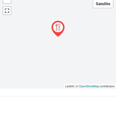
Leaflet | ©
OpenStreetMap
contributors