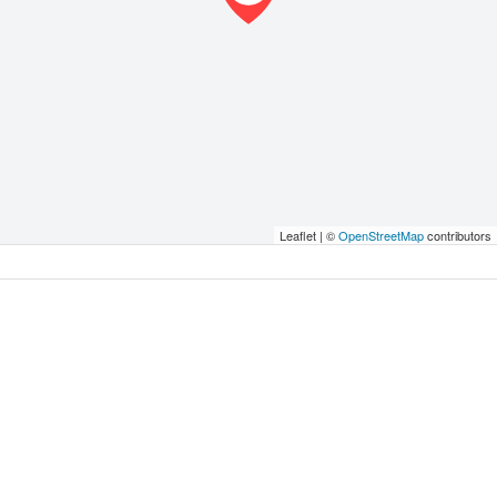
Leaflet | ©
OpenStreetMap
contributors