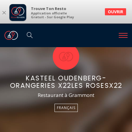
Trouve Ton Resto
×
OUVRIR
Application officielle
Gratuit - Sur Google Play
KASTEEL OUDENBERG-
ORANGERIES X22LES ROSESX22
Restaurant à Grammont
FRANÇAIS