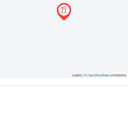
Leaflet | ©
OpenStreetMap
contributors