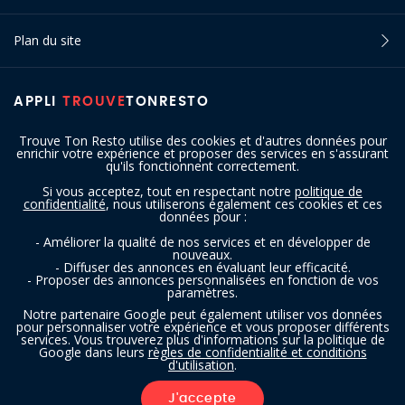
Plan du site
APPLI
TROUVE
TONRESTO
Trouve Ton Resto utilise des cookies et d'autres données pour
enrichir votre expérience et proposer des services en s'assurant
qu'ils fonctionnent correctement.
Si vous acceptez, tout en respectant notre
politique de
confidentialité
, nous utiliserons également ces cookies et ces
SUIVEZ-NOUS
données pour :
- Améliorer la qualité de nos services et en développer de
nouveaux.
- Diffuser des annonces en évaluant leur efficacité.
- Proposer des annonces personnalisées en fonction de vos
paramètres.
Notre partenaire Google peut également utiliser vos données
pour personnaliser votre expérience et vous proposer différents
services. Vous trouverez plus d'informations sur la politique de
Copyright © 2016 - 2026 trouvetonresto.be ‐ Tous droits réservés | JDC
Google dans leurs
règles de confidentialité et conditions
d'utilisation
.
Resto SRL | Rue de Mettet 12 - 5640 Mettet (Belgique)
J'accepte