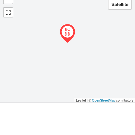
Leaflet | ©
OpenStreetMap
contributors