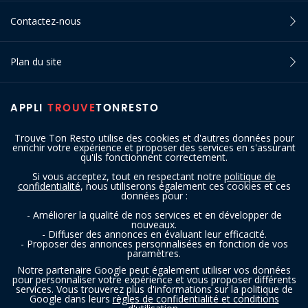
Contactez-nous
Plan du site
APPLI
TROUVE
TONRESTO
Trouve Ton Resto utilise des cookies et d'autres données pour
enrichir votre expérience et proposer des services en s'assurant
qu'ils fonctionnent correctement.
Si vous acceptez, tout en respectant notre
politique de
confidentialité
, nous utiliserons également ces cookies et ces
SUIVEZ-NOUS
données pour :
- Améliorer la qualité de nos services et en développer de
nouveaux.
- Diffuser des annonces en évaluant leur efficacité.
- Proposer des annonces personnalisées en fonction de vos
paramètres.
Notre partenaire Google peut également utiliser vos données
pour personnaliser votre expérience et vous proposer différents
services. Vous trouverez plus d'informations sur la politique de
Copyright © 2016 - 2026 trouvetonresto.be ‐ Tous droits réservés | JDC
Google dans leurs
règles de confidentialité et conditions