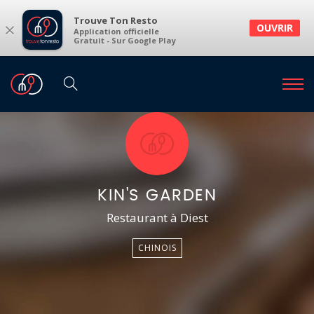
Trouve Ton Resto
×
OUVRIR
Application officielle
Gratuit - Sur Google Play
KIN'S GARDEN
Restaurant à Diest
CHINOIS