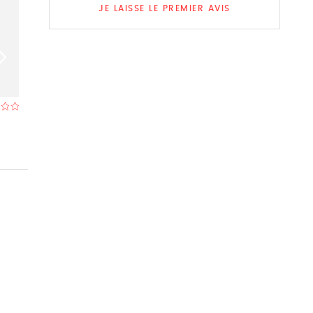
JE LAISSE LE PREMIER AVIS
Entrepot
Het Hemelrijk
Restaurant à Hasselt
- À 0,1 km
Restaurant à Has