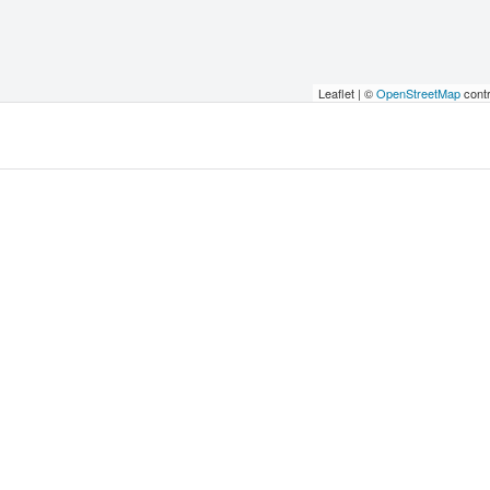
Leaflet | ©
OpenStreetMap
contr