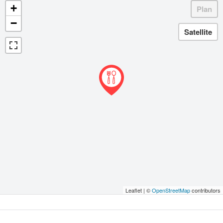
+
−
Leaflet | ©
OpenStreetMap
contributors