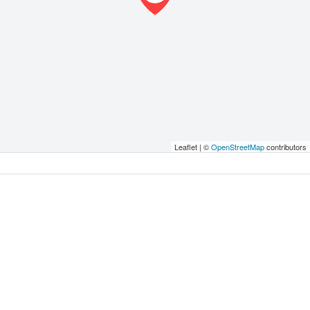
Leaflet | ©
OpenStreetMap
contributors