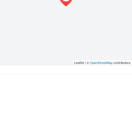
Leaflet | ©
OpenStreetMap
contributors