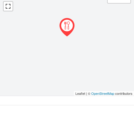
Leaflet | ©
OpenStreetMap
contributors