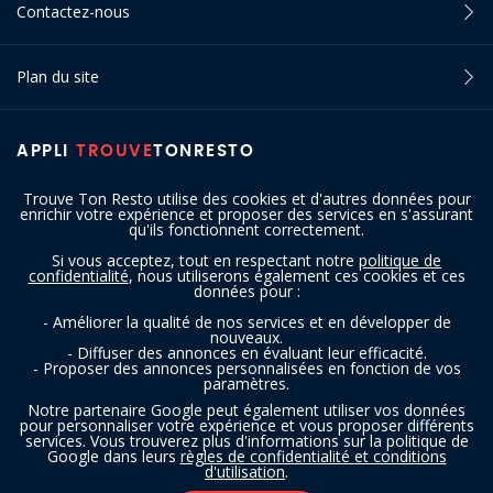
Contactez-nous
Plan du site
APPLI
TROUVE
TONRESTO
Trouve Ton Resto utilise des cookies et d'autres données pour
enrichir votre expérience et proposer des services en s'assurant
qu'ils fonctionnent correctement.
Si vous acceptez, tout en respectant notre
politique de
confidentialité
, nous utiliserons également ces cookies et ces
SUIVEZ-NOUS
données pour :
- Améliorer la qualité de nos services et en développer de
nouveaux.
- Diffuser des annonces en évaluant leur efficacité.
- Proposer des annonces personnalisées en fonction de vos
paramètres.
Notre partenaire Google peut également utiliser vos données
pour personnaliser votre expérience et vous proposer différents
services. Vous trouverez plus d'informations sur la politique de
Copyright © 2016 - 2026 trouvetonresto.be ‐ Tous droits réservés | JDC
Google dans leurs
règles de confidentialité et conditions
d'utilisation
.
Resto SRL | Rue de Mettet 12 - 5640 Mettet (Belgique)