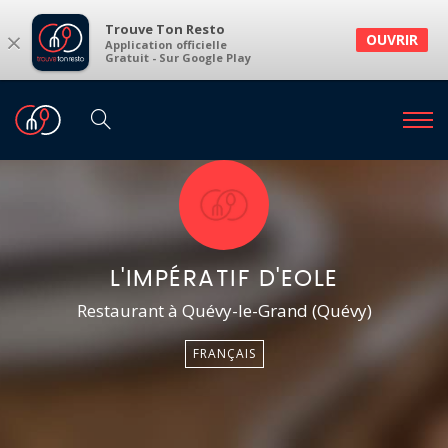
Trouve Ton Resto
×
OUVRIR
Application officielle
Gratuit - Sur Google Play
L'IMPÉRATIF D'EOLE
Restaurant à Quévy-le-Grand (Quévy)
FRANÇAIS