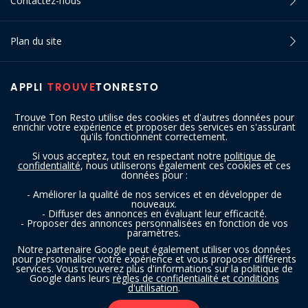
Contactez-nous
Plan du site
APPLI
TROUVE
TONRESTO
Trouve Ton Resto utilise des cookies et d'autres données pour
enrichir votre expérience et proposer des services en s'assurant
qu'ils fonctionnent correctement.
Si vous acceptez, tout en respectant notre
politique de
confidentialité
, nous utiliserons également ces cookies et ces
SUIVEZ-NOUS
données pour :
- Améliorer la qualité de nos services et en développer de
nouveaux.
- Diffuser des annonces en évaluant leur efficacité.
- Proposer des annonces personnalisées en fonction de vos
paramètres.
Notre partenaire Google peut également utiliser vos données
pour personnaliser votre expérience et vous proposer différents
services. Vous trouverez plus d'informations sur la politique de
Copyright © 2016 - 2026 trouvetonresto.be ‐ Tous droits réservés | JDC
Google dans leurs
règles de confidentialité et conditions
d'utilisation
.
Resto SRL | Rue de Mettet 12 - 5640 Mettet (Belgique)