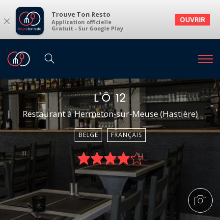
Trouve Ton Resto
×
OUVRIR
Application officielle
Gratuit - Sur Google Play
L'Ô 12
Restaurant à Hermeton-sur-Meuse (Hastière)
BELGE
FRANÇAIS