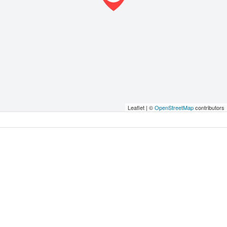
Leaflet | ©
OpenStreetMap
contributors