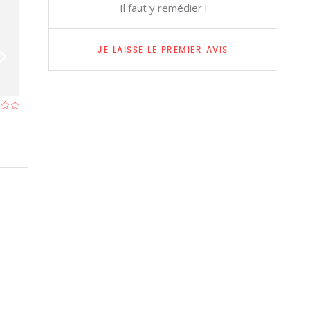
Il faut y remédier !
JE LAISSE LE PREMIER AVIS
Le Bellucci
Délices De Ma
Restaurant à Tubize
- À 0,4 km
Restaurant à Tub