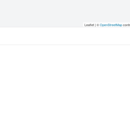
Leaflet | ©
OpenStreetMap
contr