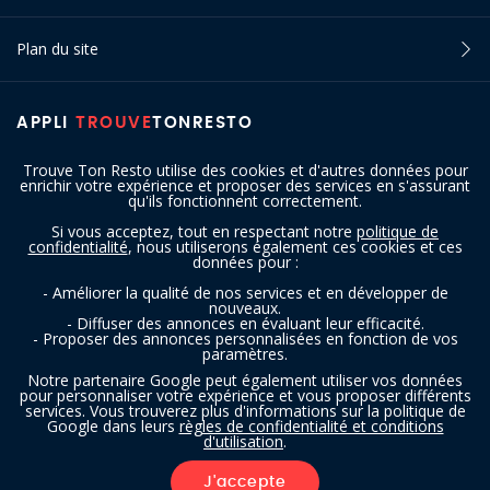
Plan du site
APPLI
TROUVE
TONRESTO
Trouve Ton Resto utilise des cookies et d'autres données pour
enrichir votre expérience et proposer des services en s'assurant
qu'ils fonctionnent correctement.
Si vous acceptez, tout en respectant notre
politique de
confidentialité
, nous utiliserons également ces cookies et ces
SUIVEZ-NOUS
données pour :
- Améliorer la qualité de nos services et en développer de
nouveaux.
- Diffuser des annonces en évaluant leur efficacité.
- Proposer des annonces personnalisées en fonction de vos
paramètres.
Notre partenaire Google peut également utiliser vos données
pour personnaliser votre expérience et vous proposer différents
services. Vous trouverez plus d'informations sur la politique de
Copyright © 2016 - 2026 trouvetonresto.be ‐ Tous droits réservés | JDC
Google dans leurs
règles de confidentialité et conditions
d'utilisation
.
Resto SRL | Rue de Mettet 12 - 5640 Mettet (Belgique)
J'accepte