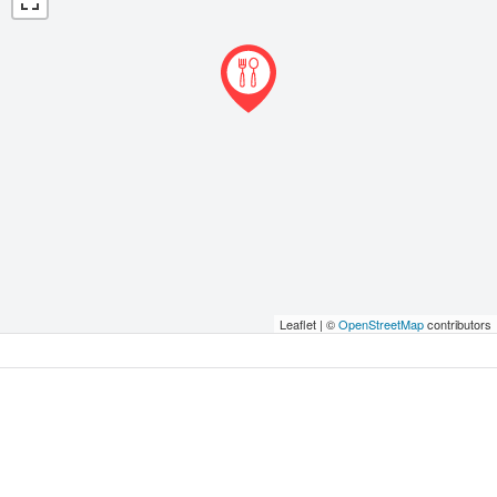
Leaflet | ©
OpenStreetMap
contributors