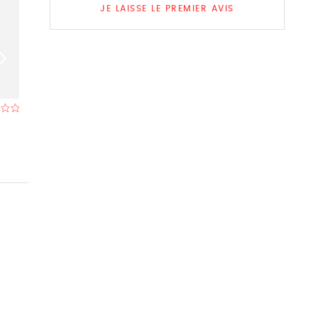
JE LAISSE LE PREMIER AVIS
Brasserie Meat Me
Le Temps Dan
Brasserie à Bruxelles
- À 1,3 km
Brasserie à Bruxe