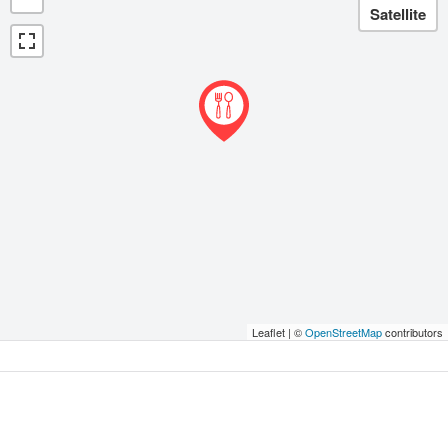
Leaflet | ©
OpenStreetMap
contributors