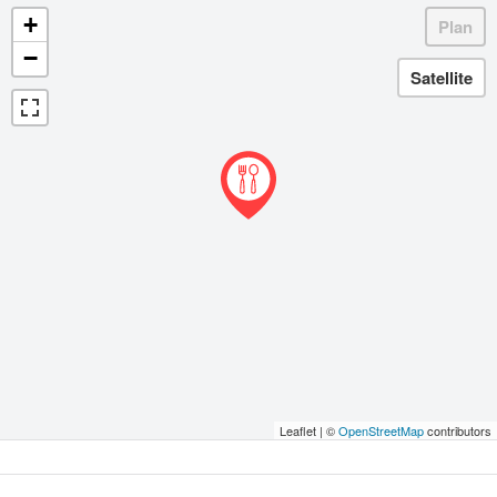
+
−
Leaflet | ©
OpenStreetMap
contributors