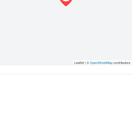
Leaflet | ©
OpenStreetMap
contributors