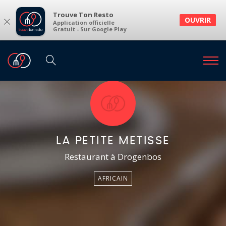
Trouve Ton Resto
×
OUVRIR
Application officielle
Gratuit - Sur Google Play
LA PETITE METISSE
Restaurant à Drogenbos
AFRICAIN