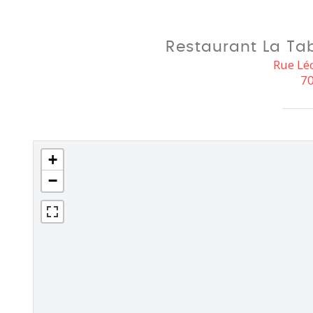
Restaurant La Tab
Rue Lé
70
+
−