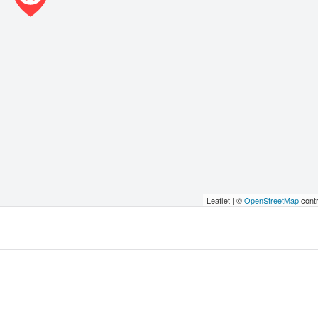
Leaflet | ©
OpenStreetMap
contr