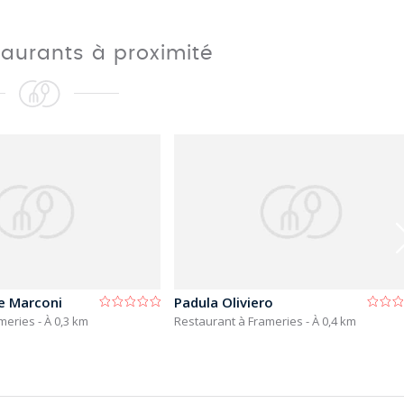
taurants à proximité
e Marconi
Padula Oliviero
ameries
- À 0,3 km
Restaurant à Frameries
- À 0,4 km