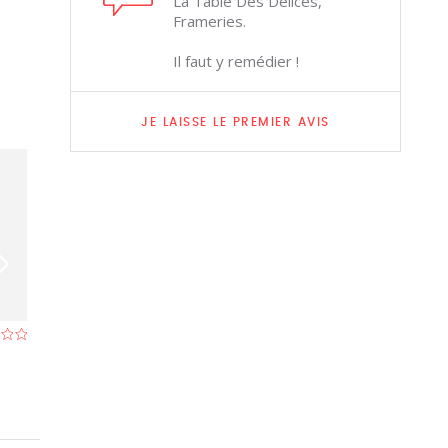
La Table Des Délices,
Frameries.
Il faut y remédier !
JE LAISSE LE PREMIER AVIS
La Flamme
Fipa
Restaurant à Frameries
- À 0,5 km
Restaurant à La B
km