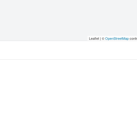
Leaflet | ©
OpenStreetMap
contr