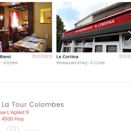
 Rient
Le Cortina
y
- À 0,9 km
Restaurant à Huy
- À 1,2 km
 La Tour Colombes
ue L'Apleit 9
4500 Huy