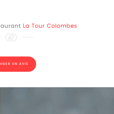
staurant
La Tour Colombes
DIGER UN AVIS