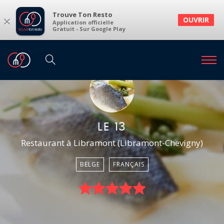
Trouve Ton Resto
×
OUVRIR
Application officielle
Gratuit - Sur Google Play
LE 13
Restaurant à Libramont (Libramont-Chevigny)
BELGE
FRANÇAIS