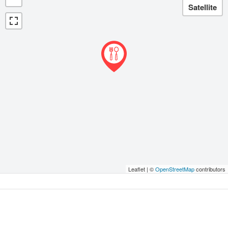
Leaflet | ©
OpenStreetMap
contributors