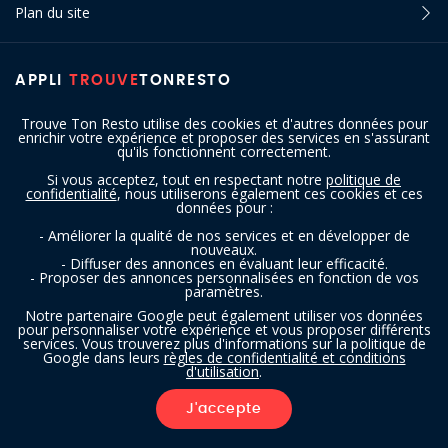
Plan du site
APPLI
TROUVE
TONRESTO
Trouve Ton Resto utilise des cookies et d'autres données pour
enrichir votre expérience et proposer des services en s'assurant
qu'ils fonctionnent correctement.
Si vous acceptez, tout en respectant notre
politique de
confidentialité
, nous utiliserons également ces cookies et ces
SUIVEZ-NOUS
données pour :
- Améliorer la qualité de nos services et en développer de
nouveaux.
- Diffuser des annonces en évaluant leur efficacité.
- Proposer des annonces personnalisées en fonction de vos
paramètres.
Notre partenaire Google peut également utiliser vos données
pour personnaliser votre expérience et vous proposer différents
services. Vous trouverez plus d'informations sur la politique de
Copyright © 2016 - 2026 trouvetonresto.be ‐ Tous droits réservés | JDC
Google dans leurs
règles de confidentialité et conditions
d'utilisation
.
Resto SRL | Rue de Mettet 12 - 5640 Mettet (Belgique)
J'accepte