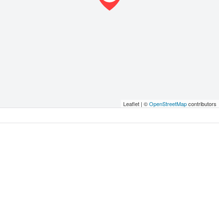
Leaflet | ©
OpenStreetMap
contributors