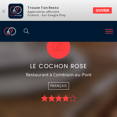
Trouve Ton Resto
×
OUVRIR
Application officielle
Gratuit - Sur Google Play
LE COCHON ROSE
Restaurant à Comblain-au-Pont
FRANÇAIS