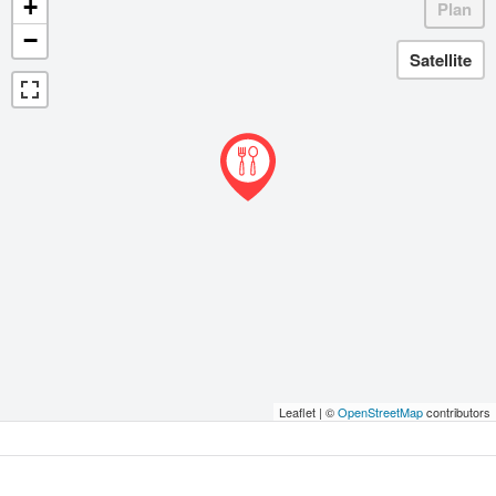
+
−
Leaflet | ©
OpenStreetMap
contributors