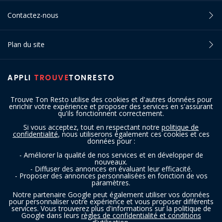
Contactez-nous
Plan du site
APPLI
TROUVE
TONRESTO
Trouve Ton Resto utilise des cookies et d'autres données pour
enrichir votre expérience et proposer des services en s'assurant
qu'ils fonctionnent correctement.
Si vous acceptez, tout en respectant notre
politique de
confidentialité
, nous utiliserons également ces cookies et ces
SUIVEZ-NOUS
données pour :
- Améliorer la qualité de nos services et en développer de
nouveaux.
- Diffuser des annonces en évaluant leur efficacité.
- Proposer des annonces personnalisées en fonction de vos
paramètres.
Notre partenaire Google peut également utiliser vos données
pour personnaliser votre expérience et vous proposer différents
services. Vous trouverez plus d'informations sur la politique de
Copyright © 2016 - 2026 trouvetonresto.be ‐ Tous droits réservés | JDC
Google dans leurs
règles de confidentialité et conditions