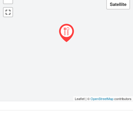
Leaflet | ©
OpenStreetMap
contributors