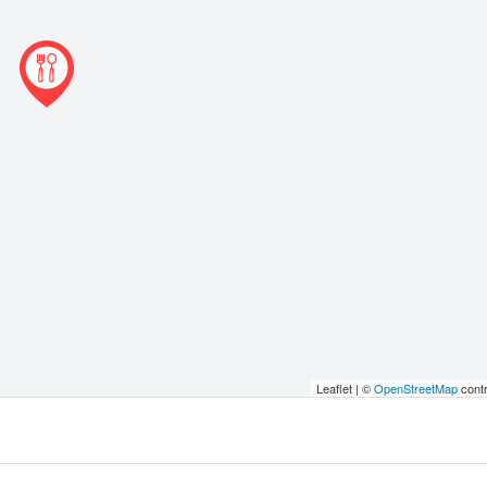
Leaflet | ©
OpenStreetMap
contr