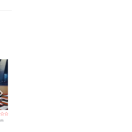
Humphrey
Delish
 km
Restaurant à Bruxelles
- À 0,5 km
Restaurant à Bru