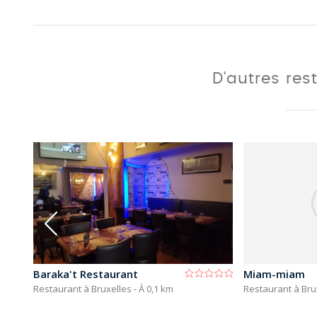
D'autres res
Baraka't Restaurant
Miam-miam
Restaurant à Bruxelles
- À 0,1 km
Restaurant à Bru