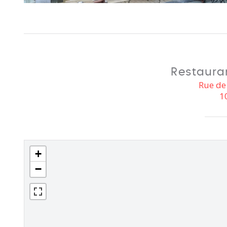
Restaura
Rue de 
1
+
−