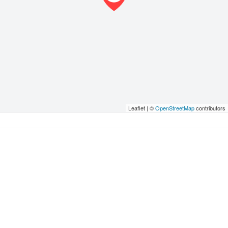
Leaflet | ©
OpenStreetMap
contributors