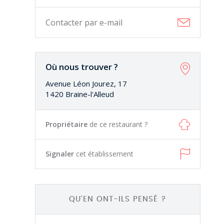
Contacter par e-mail
La cuisine est raffinée, délicieuse et très
équilibrée ! Le service est
merveilleusement gentil...
Où nous trouver ?
Hélène Q.
Avenue Léon Jourez, 17
1420 Braine-l'Alleud
très bon gastronomique
Propriétaire
de ce restaurant ?
Signaler
cet établissement
Très bon restaurant avec un menu
gastronomique avec un bon rapport
qualité/prix. Les plats sont...
Christelle F.
QU'EN ONT-ILS PENSÉ ?