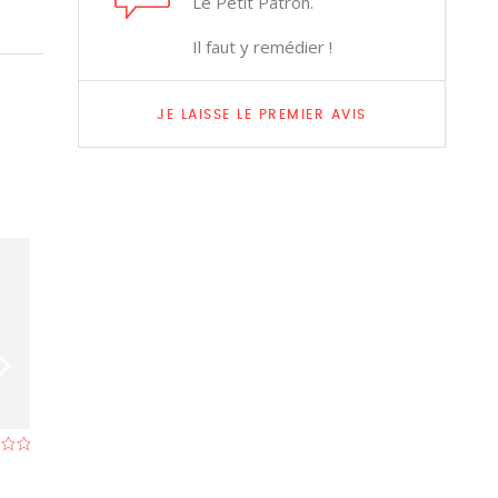
Le Petit Patron.
Il faut y remédier !
JE LAISSE LE PREMIER AVIS
Ter Halle
Don Quixote
Restaurant à Bruges
Restaurant à Bru