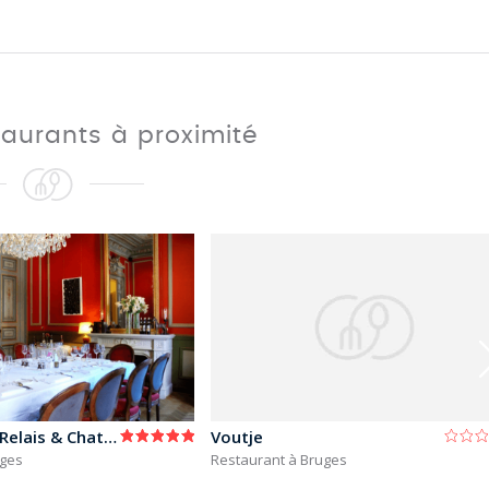
taurants à proximité
Le Mystique - Relais & Chateaux
Voutje
uges
Restaurant à Bruges