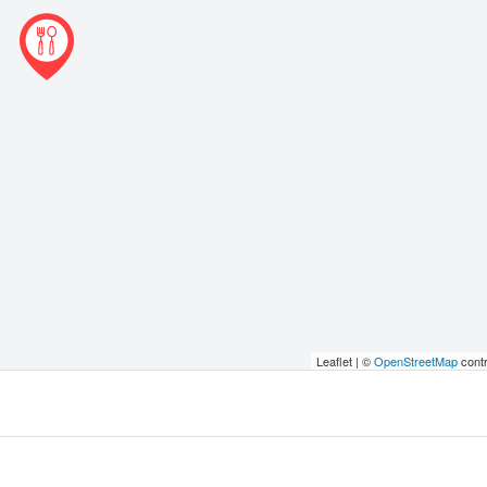
Leaflet | ©
OpenStreetMap
contr