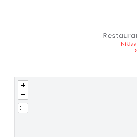
Restauran
Niklaa
+
−