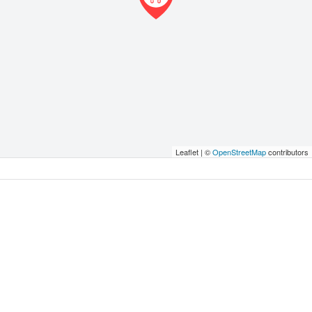
Leaflet | ©
OpenStreetMap
contributors