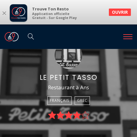
Trouve Ton Resto
×
OUVRIR
Application officielle
Gratuit - Sur Google Play
LE PETIT TASSO
Restaurant à Ans
FRANÇAIS
GREC