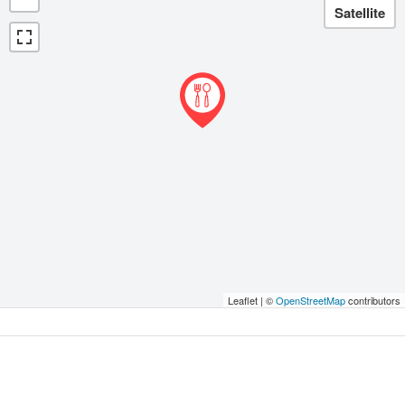
Leaflet | ©
OpenStreetMap
contributors