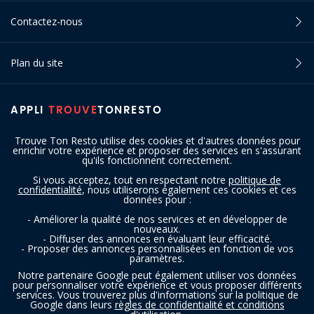
Contactez-nous
Plan du site
APPLI
TROUVE
TONRESTO
Trouve Ton Resto utilise des cookies et d'autres données pour
enrichir votre expérience et proposer des services en s'assurant
qu'ils fonctionnent correctement.
Si vous acceptez, tout en respectant notre
politique de
confidentialité
, nous utiliserons également ces cookies et ces
SUIVEZ-NOUS
données pour :
- Améliorer la qualité de nos services et en développer de
nouveaux.
- Diffuser des annonces en évaluant leur efficacité.
- Proposer des annonces personnalisées en fonction de vos
paramètres.
Notre partenaire Google peut également utiliser vos données
pour personnaliser votre expérience et vous proposer différents
services. Vous trouverez plus d'informations sur la politique de
Copyright © 2016 - 2026 trouvetonresto.be ‐ Tous droits réservés | JDC
Google dans leurs
règles de confidentialité et conditions