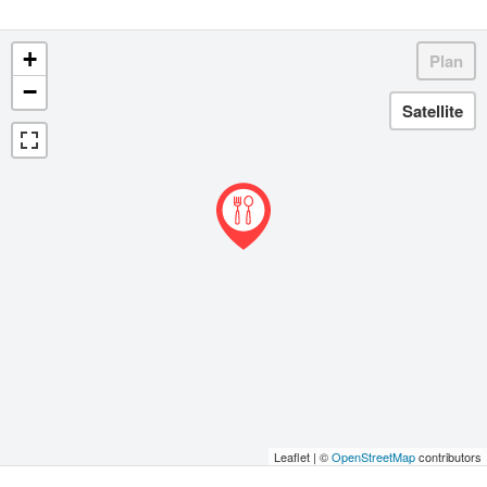
+
−
Leaflet | ©
OpenStreetMap
contributors