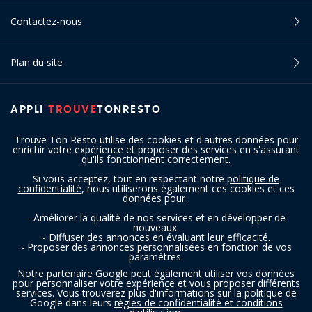
Contactez-nous
Plan du site
APPLI
TROUVE
TONRESTO
Trouve Ton Resto utilise des cookies et d'autres données pour
enrichir votre expérience et proposer des services en s'assurant
qu'ils fonctionnent correctement.
Si vous acceptez, tout en respectant notre
politique de
confidentialité
, nous utiliserons également ces cookies et ces
SUIVEZ-NOUS
données pour :
- Améliorer la qualité de nos services et en développer de
nouveaux.
- Diffuser des annonces en évaluant leur efficacité.
- Proposer des annonces personnalisées en fonction de vos
paramètres.
Notre partenaire Google peut également utiliser vos données
pour personnaliser votre expérience et vous proposer différents
services. Vous trouverez plus d'informations sur la politique de
Copyright © 2016 - 2026 trouvetonresto.be ‐ Tous droits réservés | JDC
Google dans leurs
règles de confidentialité et conditions