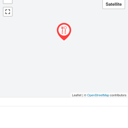
Leaflet | ©
OpenStreetMap
contributors