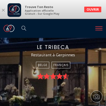
Trouve Ton Resto
×
OUVRIR
Application officielle
Gratuit - Sur Google Play
LE TRIBECA
Restaurant à Gerpinnes
BELGE
FRANÇAIS