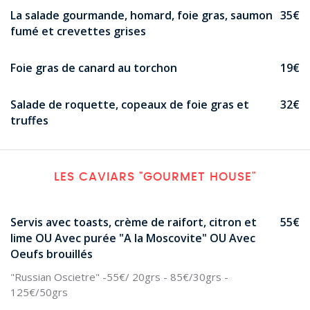
La salade gourmande, homard, foie gras, saumon
35€
fumé et crevettes grises
Foie gras de canard au torchon
19€
Salade de roquette, copeaux de foie gras et
32€
truffes
LES CAVIARS "GOURMET HOUSE"
Servis avec toasts, crème de raifort, citron et
55€
lime OU Avec purée "A la Moscovite" OU Avec
Oeufs brouillés
"Russian Oscietre" -55€/ 20grs - 85€/30grs -
125€/50grs