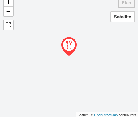
+
−
Leaflet | ©
OpenStreetMap
contributors