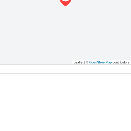
Leaflet | ©
OpenStreetMap
contributors