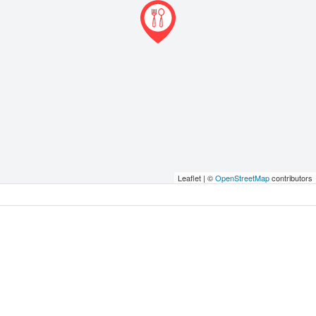
Leaflet | ©
OpenStreetMap
contributors