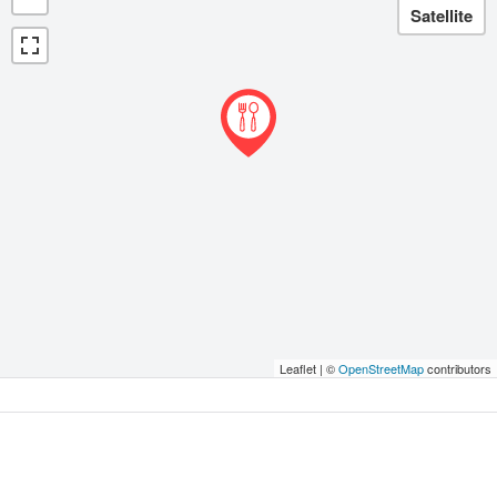
Leaflet | ©
OpenStreetMap
contributors