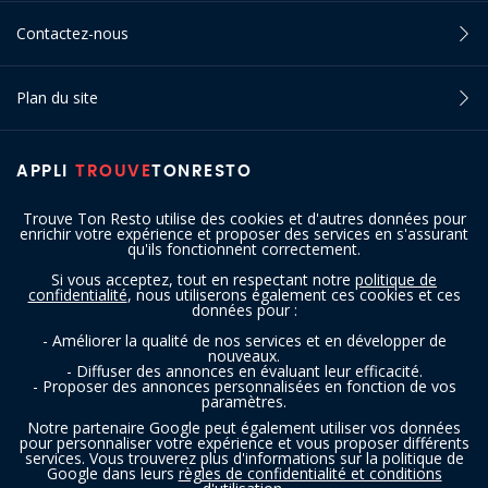
Contactez-nous
Plan du site
APPLI
TROUVE
TONRESTO
Trouve Ton Resto utilise des cookies et d'autres données pour
enrichir votre expérience et proposer des services en s'assurant
qu'ils fonctionnent correctement.
Si vous acceptez, tout en respectant notre
politique de
confidentialité
, nous utiliserons également ces cookies et ces
SUIVEZ-NOUS
données pour :
- Améliorer la qualité de nos services et en développer de
nouveaux.
- Diffuser des annonces en évaluant leur efficacité.
- Proposer des annonces personnalisées en fonction de vos
paramètres.
Notre partenaire Google peut également utiliser vos données
pour personnaliser votre expérience et vous proposer différents
services. Vous trouverez plus d'informations sur la politique de
Copyright © 2016 - 2026 trouvetonresto.be ‐ Tous droits réservés | JDC
Google dans leurs
règles de confidentialité et conditions