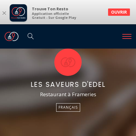
Trouve Ton Resto
×
OUVRIR
Application officielle
Gratuit - Sur Google Play
LES SAVEURS D'EDEL
Restaurant à Frameries
FRANÇAIS