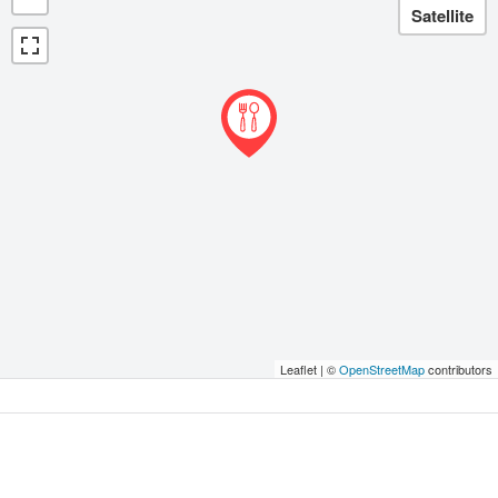
Leaflet | ©
OpenStreetMap
contributors