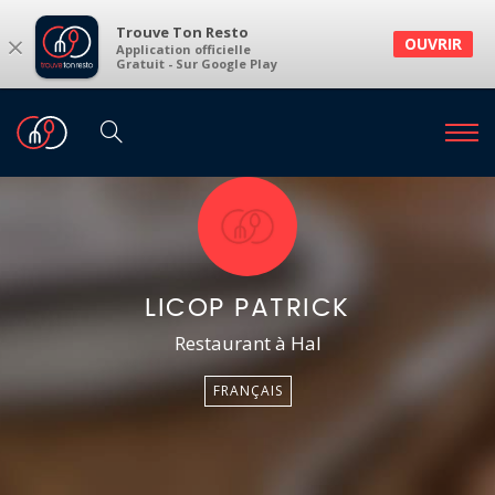
Trouve Ton Resto
×
OUVRIR
Application officielle
Gratuit - Sur Google Play
LICOP PATRICK
Restaurant à Hal
FRANÇAIS