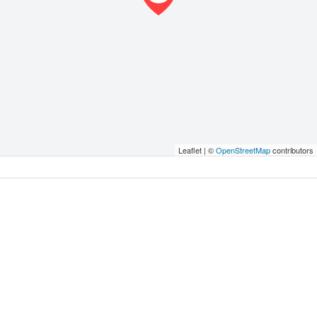
Leaflet | ©
OpenStreetMap
contributors