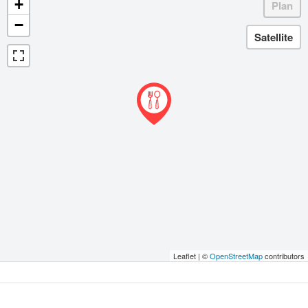
+
−
Leaflet | ©
OpenStreetMap
contributors