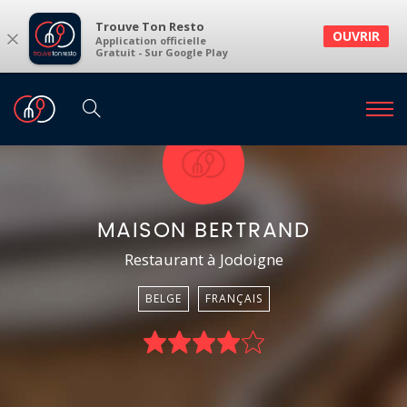
Trouve Ton Resto
×
OUVRIR
Application officielle
Gratuit - Sur Google Play
MAISON BERTRAND
Restaurant à Jodoigne
BELGE
FRANÇAIS