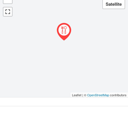
Leaflet | ©
OpenStreetMap
contributors