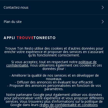
Contactez-nous
Plan du site
APPLI
TROUVE
TONRESTO
Trouve Ton Resto utilise des cookies et d'autres données pour
enrichir votre expérience et proposer des services en s'assurant
qu'ils fonctionnent correctement.
Si vous acceptez, tout en respectant notre
politique de
confidentialité
, nous utiliserons également ces cookies et ces
SUIVEZ-NOUS
données pour :
- Améliorer la qualité de nos services et en développer de
nouveaux.
- Diffuser des annonces en évaluant leur efficacité.
- Proposer des annonces personnalisées en fonction de vos
paramètres.
Notre partenaire Google peut également utiliser vos données
pour personnaliser votre expérience et vous proposer différents
services. Vous trouverez plus d'informations sur la politique de
Copyright © 2016 - 2026 trouvetonresto.be ‐ Tous droits réservés | JDC
Google dans leurs
règles de confidentialité et conditions