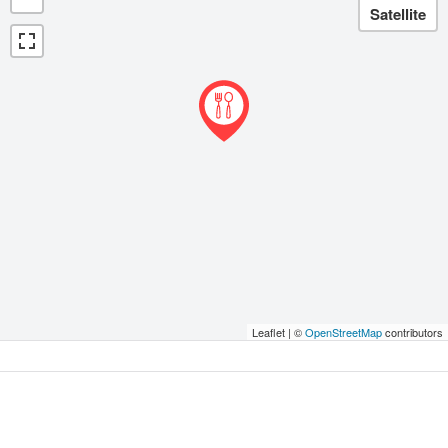
Leaflet | ©
OpenStreetMap
contributors