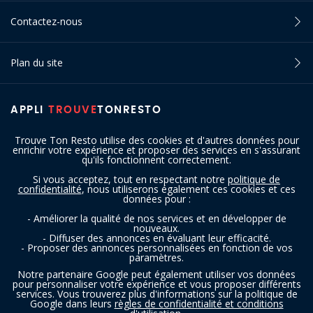
Contactez-nous
Plan du site
APPLI
TROUVE
TONRESTO
Trouve Ton Resto utilise des cookies et d'autres données pour
enrichir votre expérience et proposer des services en s'assurant
qu'ils fonctionnent correctement.
Si vous acceptez, tout en respectant notre
politique de
confidentialité
, nous utiliserons également ces cookies et ces
SUIVEZ-NOUS
données pour :
- Améliorer la qualité de nos services et en développer de
nouveaux.
- Diffuser des annonces en évaluant leur efficacité.
- Proposer des annonces personnalisées en fonction de vos
paramètres.
Notre partenaire Google peut également utiliser vos données
pour personnaliser votre expérience et vous proposer différents
services. Vous trouverez plus d'informations sur la politique de
Copyright © 2016 - 2026 trouvetonresto.be ‐ Tous droits réservés | JDC
Google dans leurs
règles de confidentialité et conditions