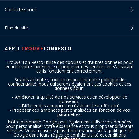
Contactez-nous
Plan du site
APPLI
TROUVE
TONRESTO
Trouve Ton Resto utilise des cookies et d'autres données pour
enrichir votre expérience et proposer des services en s'assurant
qu'ils fonctionnent correctement.
Si vous acceptez, tout en respectant notre
politique de
confidentialité
, nous utiliserons également ces cookies et ces
SUIVEZ-NOUS
données pour :
- Améliorer la qualité de nos services et en développer de
nouveaux.
- Diffuser des annonces en évaluant leur efficacité.
- Proposer des annonces personnalisées en fonction de vos
paramètres.
Notre partenaire Google peut également utiliser vos données
pour personnaliser votre expérience et vous proposer différents
services. Vous trouverez plus d'informations sur la politique de
Copyright © 2016 - 2026 trouvetonresto.be ‐ Tous droits réservés | JDC
Google dans leurs
règles de confidentialité et conditions