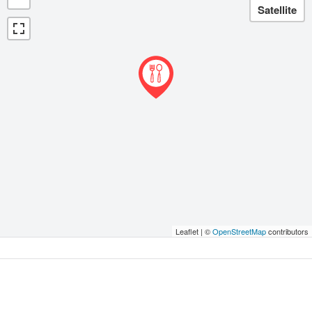
Leaflet | ©
OpenStreetMap
contributors