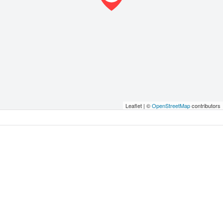
Leaflet | ©
OpenStreetMap
contributors