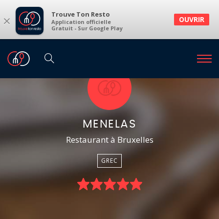
Trouve Ton Resto
×
OUVRIR
Application officielle
Gratuit - Sur Google Play
MENELAS
Restaurant à Bruxelles
GREC