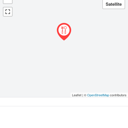
Leaflet | ©
OpenStreetMap
contributors