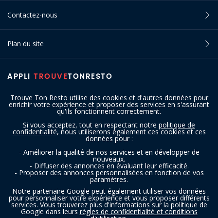
Contactez-nous
Plan du site
APPLI
TROUVE
TONRESTO
Trouve Ton Resto utilise des cookies et d'autres données pour
enrichir votre expérience et proposer des services en s'assurant
qu'ils fonctionnent correctement.
Si vous acceptez, tout en respectant notre
politique de
confidentialité
, nous utiliserons également ces cookies et ces
SUIVEZ-NOUS
données pour :
- Améliorer la qualité de nos services et en développer de
nouveaux.
- Diffuser des annonces en évaluant leur efficacité.
- Proposer des annonces personnalisées en fonction de vos
paramètres.
Notre partenaire Google peut également utiliser vos données
pour personnaliser votre expérience et vous proposer différents
services. Vous trouverez plus d'informations sur la politique de
Copyright © 2016 - 2026 trouvetonresto.be ‐ Tous droits réservés | JDC
Google dans leurs
règles de confidentialité et conditions