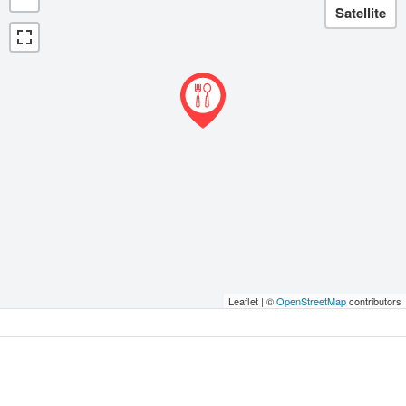
Leaflet | ©
OpenStreetMap
contributors